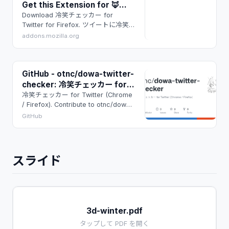
Get this Extension for 🦊
Firefox (en-US)
Download 冷笑チェッカー for
Twitter for Firefox. ツイートに冷笑が
含まれているかをチェックします
addons.mozilla.org
GitHub - otnc/dowa-twitter-
checker: 冷笑チェッカー for
Twitter (Chrome / Firefox)
冷笑チェッカー for Twitter (Chrome
/ Firefox). Contribute to otnc/dowa-
twitter-checker development by
GitHub
creating an account on GitHub.
スライド
3d-winter.pdf
タップして PDF を開く