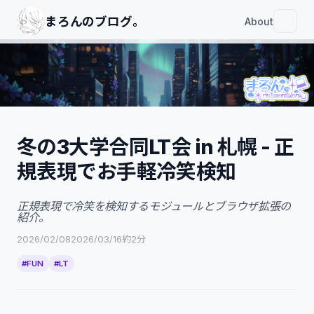
まろんのブログ｡
About
冬の3大学合同LT会 in 札幌 - 正
規表現でお手軽冷笑検知
冬の3大学合同LT会 in 札幌 - 正規表現で
お手軽冷笑検知
正規表現で冷笑を検知するモジュールとブラウザ拡張の
説明
紹介。
今回作成した冷笑検知モジュール
2026/02/08
2026/03/16
約2分
これを組み込んだTwitter用のブラウザ
拡張機能
#FUN
#LT
スライド
参考