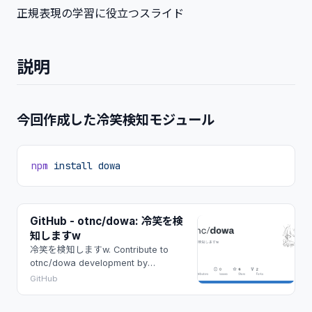
正規表現の学習に役立つスライド
説明
今回作成した冷笑検知モジュール
npm
 install
 dowa
GitHub - otnc/dowa: 冷笑を検
知しますw
冷笑を検知しますw. Contribute to
otnc/dowa development by
creating an account on GitHub.
GitHub