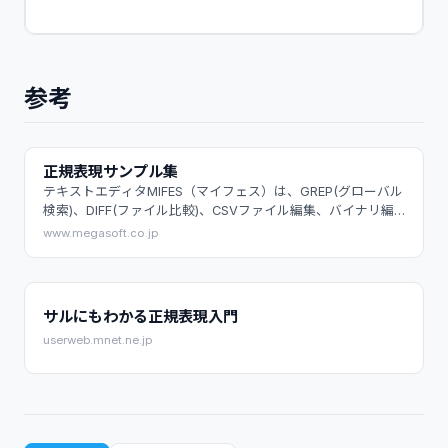
参考
正規表現サンプル集
テキストエディタMIFES（マイフェス）は、GREP(グローバル
検索)、DIFF(ファイル比較)、CSVファイル編集、バイナリ編
集、巨大ファイルの高速編集が可能な高機能テキストエディ
www.megasoft.co.jp
タです。
サルにもわかる正規表現入門
userweb.mnet.ne.jp