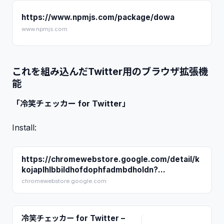
https://www.npmjs.com/package/dowa
www.npmjs.com
これを組み込んだTwitter用のブラウザ拡張機
能
「冷笑チェッカー for Twitter」
Install:
https://chromewebstore.google.com/detail/k
kojaplhlbbildhofdophfadmbdholdn?
utm_source=item-share-cb
chromewebstore.google.com
冷笑チェッカー for Twitter –