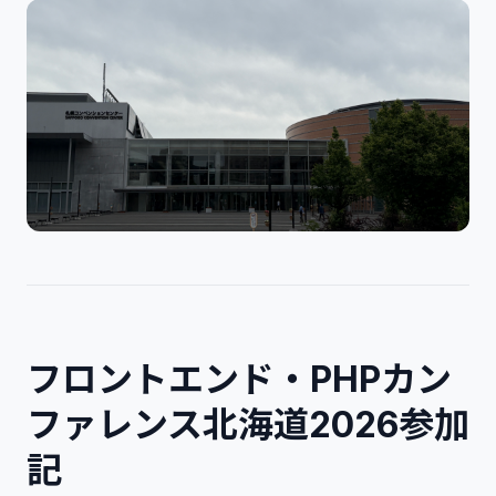
セッション
ブース・空き時間
ランチマッチング
LT
懇親会
カンファレンスまとめ
小樽旅行記
おたる水族館
まちめぐり
小樽～帰宅までまとめ
まとめ
フロントエンド・PHPカン
ファレンス北海道2026参加
記