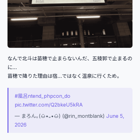
なんで北斗は苗穂で止まらないんだ、五稜郭で止まるの
に…
苗穂で降りた理由は宿…ではなく温泉に行くため。
#風呂ntend_phpcon_do
pic.twitter.com/Q2bkeU5kRA
— まろん｡(🌰•᎑•🌰) (@rin_montblank)
June 5,
2026