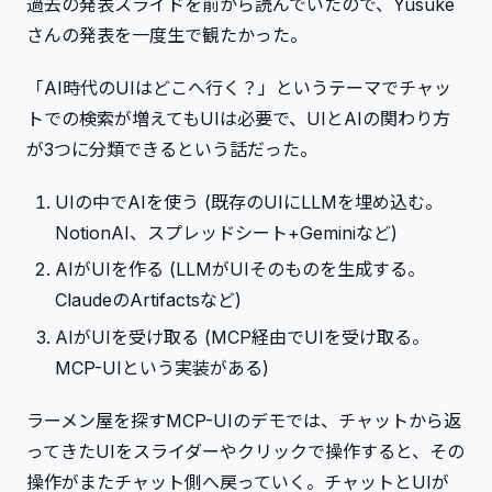
過去の発表スライドを前から読んでいたので、Yusuke
さんの発表を一度生で観たかった。
「AI時代のUIはどこへ行く？」というテーマでチャッ
トでの検索が増えてもUIは必要で、UIとAIの関わり方
が3つに分類できるという話だった。
UIの中でAIを使う (既存のUIにLLMを埋め込む。
NotionAI、スプレッドシート+Geminiなど)
AIがUIを作る (LLMがUIそのものを生成する。
ClaudeのArtifactsなど)
AIがUIを受け取る (MCP経由でUIを受け取る。
MCP-UIという実装がある)
ラーメン屋を探すMCP-UIのデモでは、チャットから返
ってきたUIをスライダーやクリックで操作すると、その
操作がまたチャット側へ戻っていく。チャットとUIが