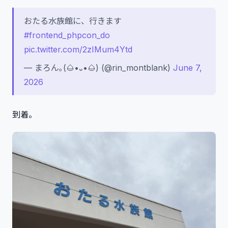
おたる水族館に、行きます
#frontend_phpcon_do
pic.twitter.com/2zIMum4Ytd
— まろん｡(🌰•᎑•🌰) (@rin_montblank)
June 7,
2026
到着。