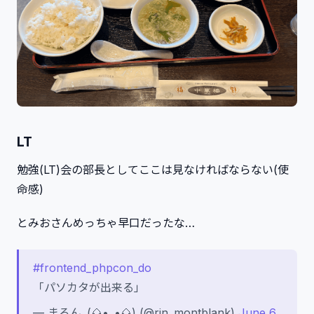
LT
勉強(LT)会の部長としてここは見なければならない(使
命感)
とみおさんめっちゃ早口だったな…
#frontend_phpcon_do
「パソカタが出来る」
— まろん｡(🌰•᎑•🌰) (@rin_montblank)
June 6,