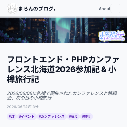
まろんのブログ｡
About
フロントエンド・PHPカンファ
レンス北海道2026参加記 & 小
フロントエンド・PHPカンファレンス北
海道2026参加記 & 小樽旅行記
樽旅行記
フロントエンド・PHPカンファレンス北
海道2026参加記
2026/06/06に札幌で開催されたカンファレンスと懇親
会、次の日の小樽旅行
参加したきっかけ
前日
2026/06/14
約13分
当日
#LT
#イベント
#カンファレンス
#萌え
#旅行
会場