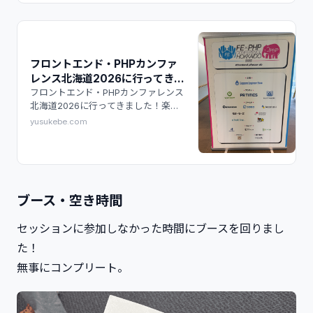
フロントエンド・PHPカンファ
レンス北海道2026に行ってき
た！ - ゆーすけべー日記
フロントエンド・PHPカンファレンス
北海道2026に行ってきました！楽し
かったとつぶやいたら、ブログ書い
yusukebe.com
て！って言われたので、確かにブログ
書いた方がいいと思ってので、書きま
す。
ブース・空き時間
セッションに参加しなかった時間にブースを回りまし
た！
無事にコンプリート。