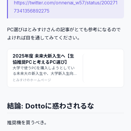
https://twitter.com/onnenai_w57/status/200271
7341356892275
PC選びはとみすけさんの記事がとても参考になるので
よければ目を通してみてください。
2025年度 未来大新入生へ【生
協推奨PCと考えるPC選び】
大学で使うPCを購入しようとしてい
る未来大の新入生や、大学新入生向け
に、PCを選ぶに当たって留意すべき
とみすけのホームページ
こと、生協のPCを頭ごなしに買う前
に気をつけてほしいことについて解説
しています。
結論: Dottoに惑わされるな
推奨機を買うべき。