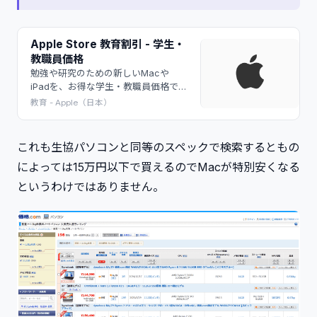
Apple Store 教育割引 - 学生・
教職員価格
勉強や研究のための新しいMacや
iPadを、お得な学生・教職員価格で購
入できます。大学生、高等専門学校お
教育 - Apple（日本）
よび専門学校生、教育機関の教職員の
方々などが対象です。
これも生協パソコンと同等のスペックで検索するともの
によっては15万円以下で買えるのでMacが特別安くなる
というわけではありません。