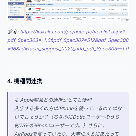
参考:
https://kakaku.com/pc/note-pc/itemlist.aspx?
pdf_Spec303=-1.0&pdf_Spec307=512&pdf_Spec308
=16&lid=facet_suggest_0020_add_pdf_Spec303—1.0
4. 機種間連携
4. Apple製品との連携がとても便利
入学する多くの方はiPhoneを使っているのではな
いでしょうか？（ちなみにDottoユーザーのうち
約75％がiPhoneユーザーです。）さらに、
AirPodsを使っていたり、大学に入るにあたって