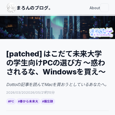
まろんのブログ｡
About
[patched] はこだて未来大学
の学生向けPCの選び方 ～惑わ
[patched] はこだて未来大学の学生向け
PCの選び方 ～惑わされるな、Windows
されるな、Windowsを買え～
を買え～
Dottoの記事を斬る
Dottoの記事を読んでMacを買おうとしているあなたへ。
1. バッテリー持続時間
2026/03/20
2026/05/21
約15分
2. 動作
#PC
#春から未来大
#備忘録
3. 値段
4. 機種間連携