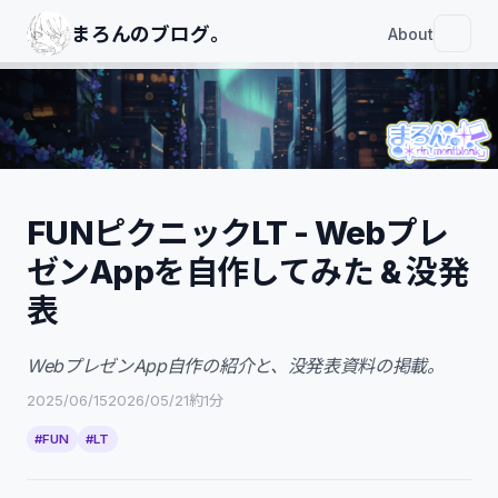
まろんのブログ｡
About
FUNピクニックLT - Webプレ
ゼンAppを自作してみた & 没発
FUNピクニックLT - WebプレゼンAppを
自作してみた & 没発表
表
スライド
WebプレゼンApp自作の紹介と、没発表資料の掲載。
引用・参考
没発表
2025/06/15
2026/05/21
約1分
スライド
#FUN
#LT
動画
引用・参考