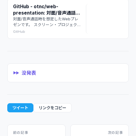
GitHub - otnc/web-
presentation: 対面/音声通話時
を想定したWebプレゼンです。
対面/音声通話時を想定したWebプレ
ゼンです。 スクリーン・プロジェク
スクリーン・プロジェクターや
ターやモニターがない時に使えます。
モニターがない時に使えます。
GitHub
Zoomなどよりは軽量で動作が早いは
Zoomなどよりは軽量で動作が
ずです。 - otnc/web-presentation
早いはずです。
没発表
ツイート
リンクをコピー
前の記事
次の記事